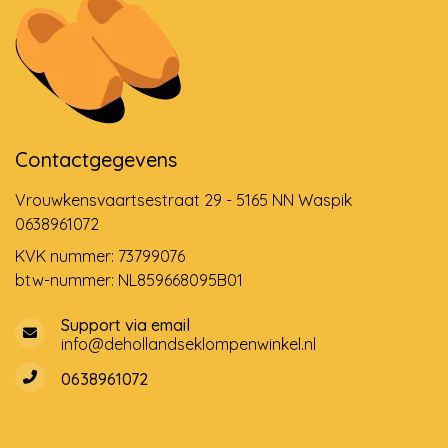
Contactgegevens
Vrouwkensvaartsestraat 29 - 5165 NN Waspik
0638961072
KVK nummer: 73799076
btw-nummer: NL859668095B01
Support via email
info@dehollandseklompenwinkel.nl
0638961072