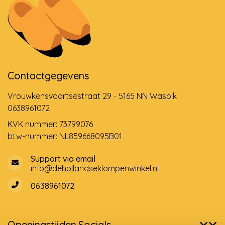
Contactgegevens
Vrouwkensvaartsestraat 29 - 5165 NN Waspik
0638961072
KVK nummer: 73799076
btw-nummer: NL859668095B01
Support via email
info@dehollandseklompenwinkel.nl
0638961072
Openingstijden
Socials