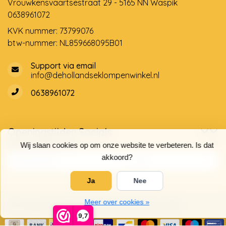
Vrouwkensvaartsestraat 29 - 5165 NN Waspik
0638961072
KVK nummer: 73799076
btw-nummer: NL859668095B01
Support via email
info@dehollandseklompenwinkel.nl
0638961072
Openingstijden
Socials
Klantenservice
Wij slaan cookies op om onze website te verbeteren. Is dat
akkoord?
Ja
Nee
Meer over cookies »
© Copyright 2026 De Hollandse Klompenwinkel
9,7