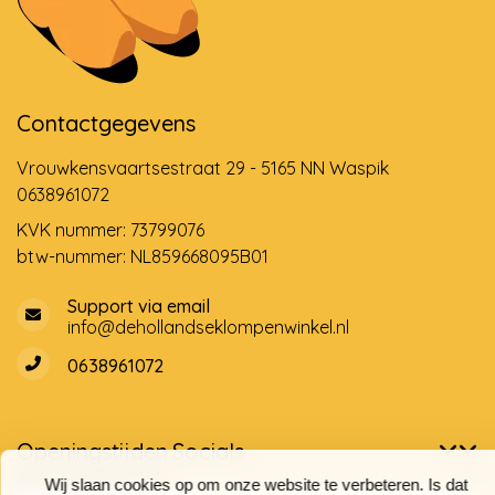
Contactgegevens
Vrouwkensvaartsestraat 29 - 5165 NN Waspik
0638961072
KVK nummer: 73799076
btw-nummer: NL859668095B01
Support via email
info@dehollandseklompenwinkel.nl
0638961072
Openingstijden
Socials
Klantenservice
Wij slaan cookies op om onze website te verbeteren. Is dat