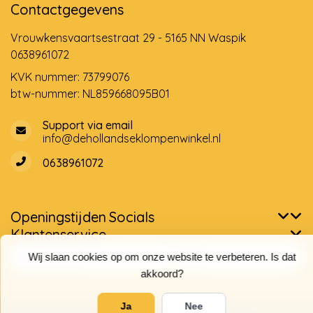
Contactgegevens
Vrouwkensvaartsestraat 29 - 5165 NN Waspik
0638961072
KVK nummer: 73799076
btw-nummer: NL859668095B01
Support via email
info@dehollandseklompenwinkel.nl
0638961072
Openingstijden
Socials
Klantenservice
Wij slaan cookies op om onze website te verbeteren. Is dat
akkoord?
Ja
Nee