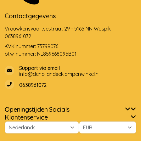
Contactgegevens
Vrouwkensvaartsestraat 29 - 5165 NN Waspik
0638961072
KVK nummer: 73799076
btw-nummer: NL859668095B01
Support via email
info@dehollandseklompenwinkel.nl
0638961072
Openingstijden
Socials
Klantenservice
Wij slaan cookies op om onze website te verbeteren. Is dat
akkoord?