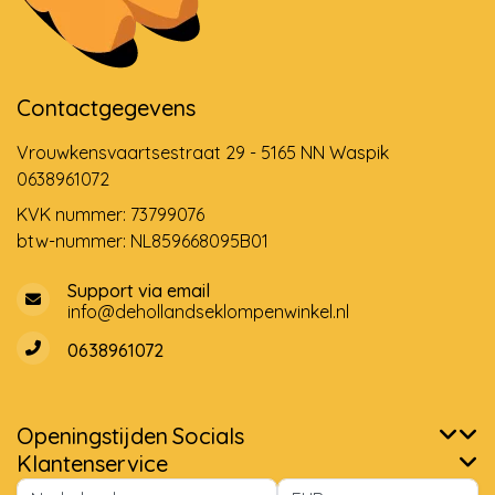
Contactgegevens
Vrouwkensvaartsestraat 29 - 5165 NN Waspik
0638961072
KVK nummer: 73799076
btw-nummer: NL859668095B01
Support via email
info@dehollandseklompenwinkel.nl
0638961072
Openingstijden
Socials
Klantenservice