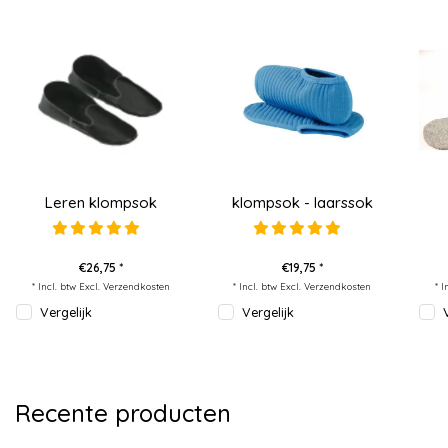
Leren klompsok
klompsok - laarssok
€26,75 *
€19,75 *
* Incl. btw Excl.
Verzendkosten
* Incl. btw Excl.
Verzendkosten
* I
Vergelijk
Vergelijk
Recente producten