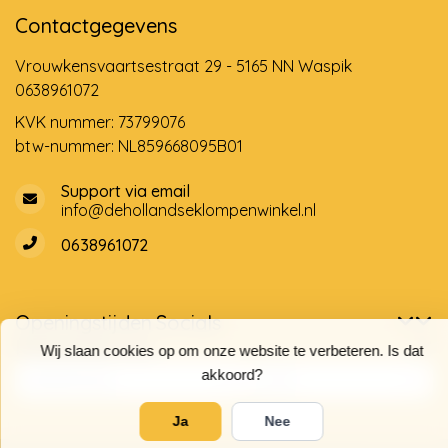
Contactgegevens
Vrouwkensvaartsestraat 29 - 5165 NN Waspik
0638961072
KVK nummer: 73799076
btw-nummer: NL859668095B01
Support via email
info@dehollandseklompenwinkel.nl
0638961072
Openingstijden
Socials
Klantenservice
Wij slaan cookies op om onze website te verbeteren. Is dat
akkoord?
Ja
Nee