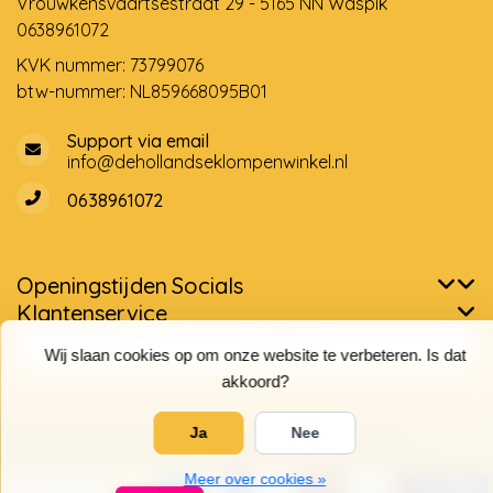
Vrouwkensvaartsestraat 29 - 5165 NN Waspik
0638961072
KVK nummer: 73799076
btw-nummer: NL859668095B01
Support via email
info@dehollandseklompenwinkel.nl
0638961072
Openingstijden
Socials
Klantenservice
Wij slaan cookies op om onze website te verbeteren. Is dat
akkoord?
Ja
Nee
Meer over cookies »
© Copyright 2026 De Hollandse Klompenwinkel
9,7