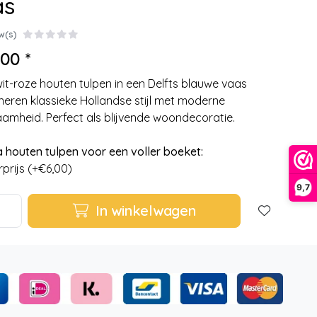
as
w(s)
00 *
it-roze houten tulpen in een Delfts blauwe vaas
eren klassieke Hollandse stijl met moderne
amheid. Perfect als blijvende woondecoratie.
a houten tulpen voor een voller boeket:
prijs (+€6,00)
9,7
In winkelwagen