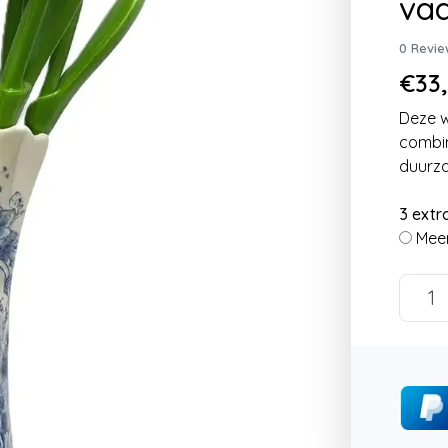
va
0 Revie
€33,
Deze w
combin
duurza
3 extr
Meer