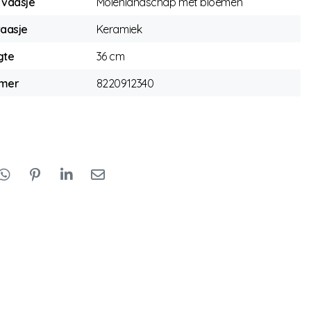
 vaasje
Molenlandschap met bloemen
vaasje
Keramiek
gte
36 cm
mmer
8220912340