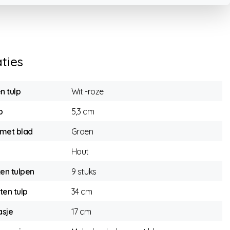
aties
n tulp
Wit -roze
p
5,3 cm
 met blad
Groen
Hout
en tulpen
9 stuks
ten tulp
34 cm
asje
17 cm