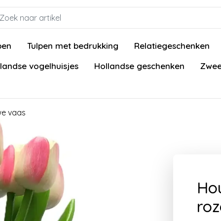
pen
Tulpen met bedrukking
Relatiegeschenken
landse vogelhuisjes
Hollandse geschenken
Zwee
uwe vaas
Hou
roz