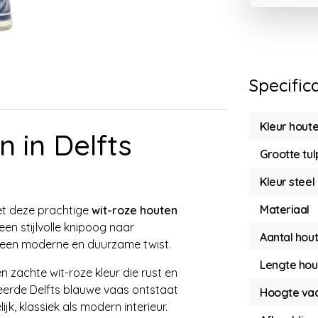
Specific
Kleur houte
 in Delfts
Grootte tul
Kleur steel
Materiaal
met deze prachtige
wit-roze houten
een stijlvolle knipoog naar
Aantal hout
t een moderne en duurzame twist.
Lengte hou
zachte wit-roze kleur die rust en
oreerde Delfts blauwe vaas ontstaat
Hoogte va
k, klassiek als modern interieur.