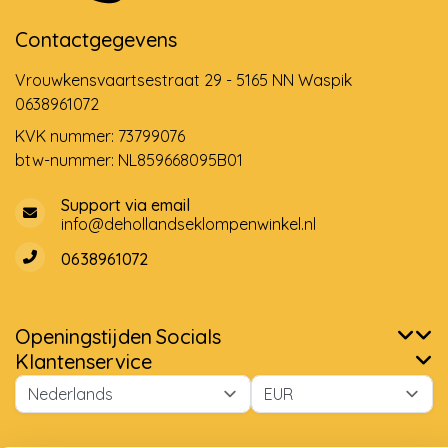
Contactgegevens
Vrouwkensvaartsestraat 29 - 5165 NN Waspik
0638961072
KVK nummer: 73799076
btw-nummer: NL859668095B01
Support via email
info@dehollandseklompenwinkel.nl
0638961072
Openingstijden
Socials
Klantenservice
Wij slaan cookies op om onze website te verbeteren. Is dat
akkoord?