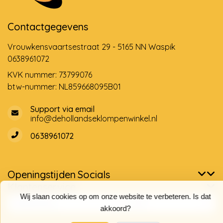
Contactgegevens
Vrouwkensvaartsestraat 29 - 5165 NN Waspik
0638961072
KVK nummer: 73799076
btw-nummer: NL859668095B01
Support via email
info@dehollandseklompenwinkel.nl
0638961072
Openingstijden
Socials
Klantenservice
Wij slaan cookies op om onze website te verbeteren. Is dat
akkoord?