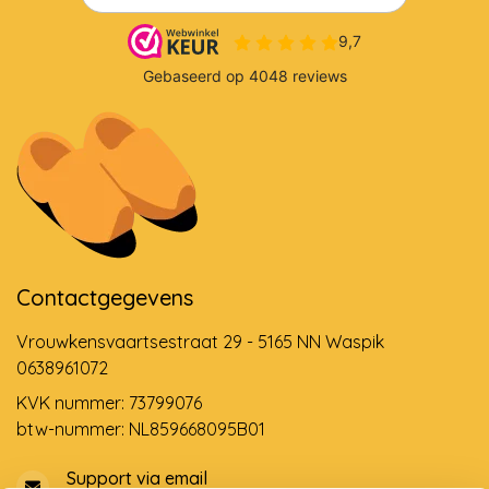
Contactgegevens
Vrouwkensvaartsestraat 29 - 5165 NN Waspik
0638961072
KVK nummer: 73799076
btw-nummer: NL859668095B01
Support via email