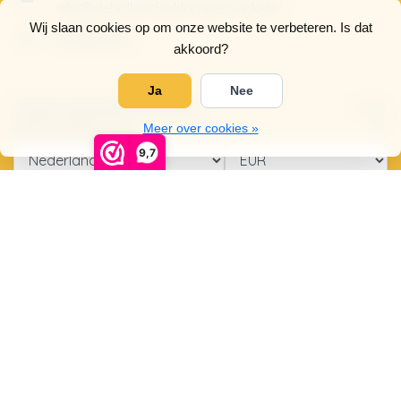
info@dehollandseklompenwinkel.nl
Wij slaan cookies op om onze website te verbeteren. Is dat
0638961072
akkoord?
Ja
Nee
Openingstijden
Socials
Klantenservice
Meer over cookies »
9,7
© Copyright 2026 De Hollandse Klompenwinkel
5
/
5
sterren op basis van
4025
beoordelingen.
Lees 4025
beoordelingen