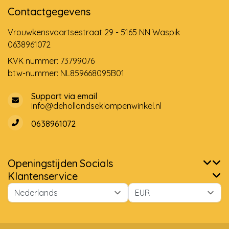
Contactgegevens
Vrouwkensvaartsestraat 29 - 5165 NN Waspik
0638961072
KVK nummer: 73799076
btw-nummer: NL859668095B01
Support via email
info@dehollandseklompenwinkel.nl
0638961072
Openingstijden
Socials
Klantenservice