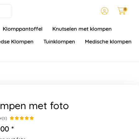
0
Klomppantoffel
Knutselen met klompen
dse Klompen
Tuinklompen
Medische klompen
ompen met foto
w(s)
00 *