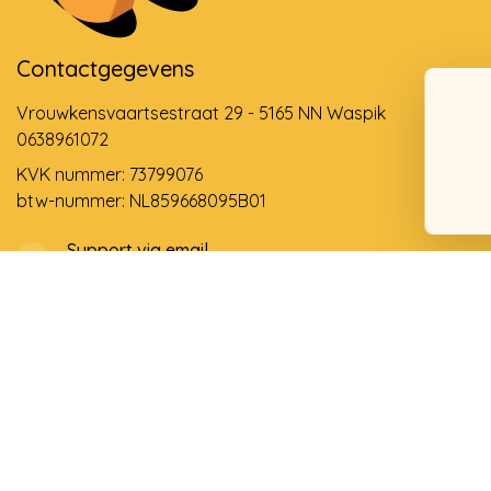
Contactgegevens
Vrouwkensvaartsestraat 29 - 5165 NN Waspik
0638961072
KVK nummer: 73799076
btw-nummer: NL859668095B01
Support via email
info@dehollandseklompenwinkel.nl
0638961072
© Copyright 2026 De Hollandse Klompenwinkel