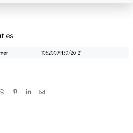
aties
mmer
10520099130/20-21