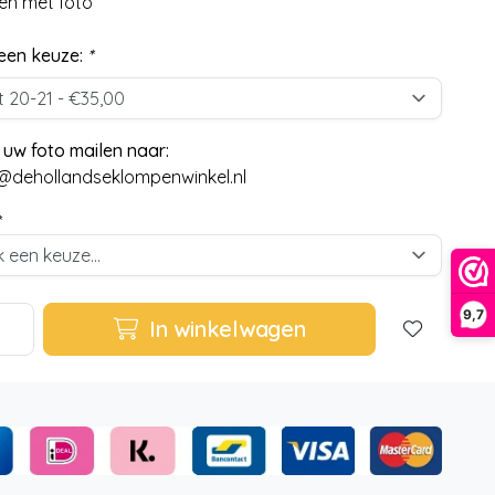
en met foto
een keuze:
*
 uw foto mailen naar:
@dehollandseklompenwinkel.nl
9,7
In winkelwagen