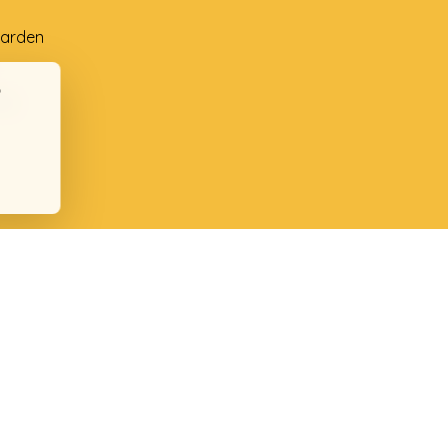
arden
ng
ten