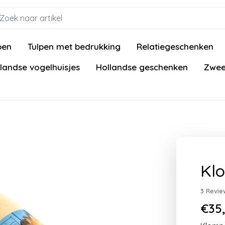
pen
Tulpen met bedrukking
Relatiegeschenken
landse vogelhuisjes
Hollandse geschenken
Zwee
Kl
3 Revie
€35,