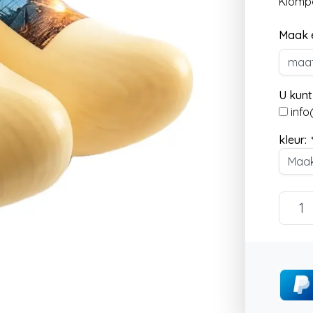
Klomp
Maak 
U kunt
info
kleur:
*