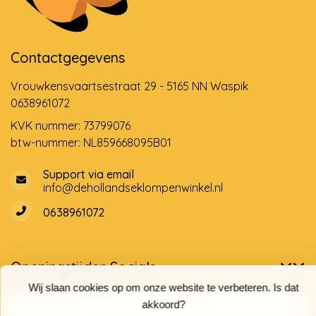
Contactgegevens
Vrouwkensvaartsestraat 29 - 5165 NN Waspik
0638961072
KVK nummer: 73799076
btw-nummer: NL859668095B01
Support via email
info@dehollandseklompenwinkel.nl
0638961072
Openingstijden
Socials
Klantenservice
Wij slaan cookies op om onze website te verbeteren. Is dat
akkoord?