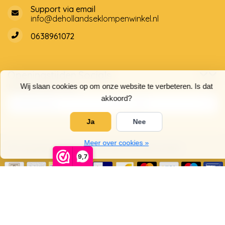
Support via email
info@dehollandseklompenwinkel.nl
0638961072
Openingstijden
Socials
Klantenservice
Wij slaan cookies op om onze website te verbeteren. Is dat
akkoord?
Ja
Nee
Meer over cookies »
© Copyright 2026 De Hollandse Klompenwinkel
9,7
5
/
5
sterren op basis van
4025
beoordelingen.
Lees 4025