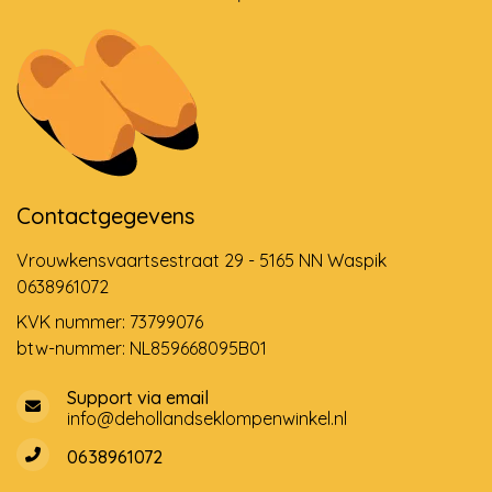
Contactgegevens
Vrouwkensvaartsestraat 29 - 5165 NN Waspik
0638961072
KVK nummer: 73799076
btw-nummer: NL859668095B01
Support via email
info@dehollandseklompenwinkel.nl
0638961072