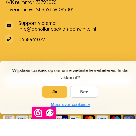
KVK nummer: 73799076
btw-nummer: NL859668095B01
Support via email
info@dehollandseklompenwinkel.nl
0638961072
Openingstijden
Socials
Klantenservice
Wij slaan cookies op om onze website te verbeteren. Is dat
akkoord?
Ja
Nee
Meer over cookies »
© Copyright 2026 De Hollandse Klompenwinkel
9,7