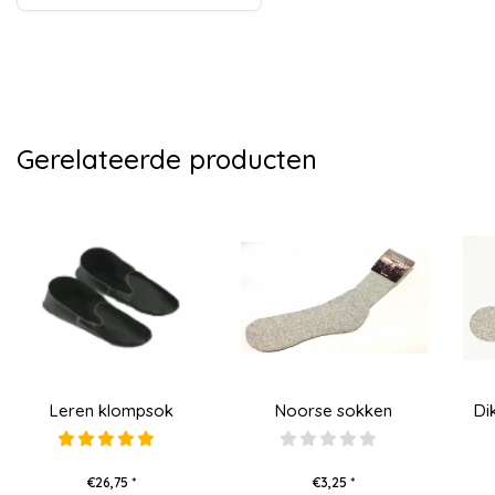
Gerelateerde producten
Leren klompsok
Noorse sokken
Di
€26,75 *
€3,25 *