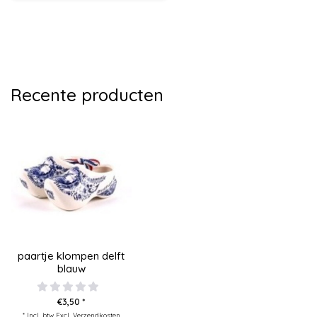
Recente producten
paartje klompen delft
blauw
€3,50 *
* Incl. btw Excl.
Verzendkosten