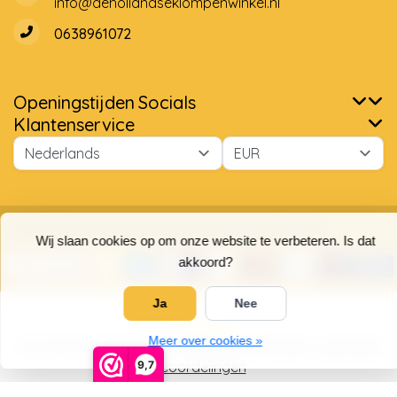
info@dehollandseklompenwinkel.nl
0638961072
Openingstijden
Socials
Wij slaan cookies op om onze website te verbeteren. Is dat
Klantenservice
akkoord?
Ja
Nee
Meer over cookies »
© Copyright 2026 De Hollandse Klompenwinkel
9,7
5
/
5
sterren op basis van
4025
beoordelingen.
Lees 4025
beoordelingen