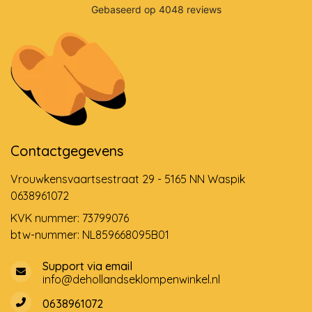
Contactgegevens
Vrouwkensvaartsestraat 29 - 5165 NN Waspik
0638961072
KVK nummer: 73799076
btw-nummer: NL859668095B01
Support via email
info@dehollandseklompenwinkel.nl
0638961072