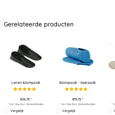
Gerelateerde producten
Leren klompsok
klompsok - laarssok
€26,75 *
€19,75 *
* Incl. btw Excl.
Verzendkosten
* Incl. btw Excl.
Verzendkosten
* I
Vergelijk
Vergelijk