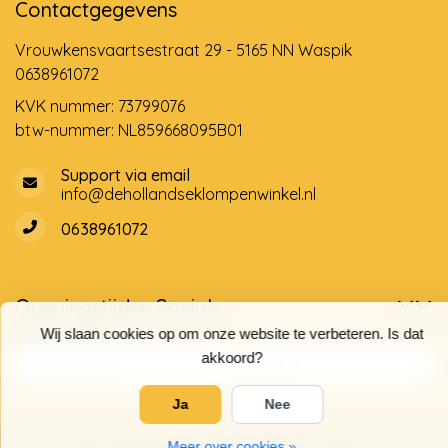
Contactgegevens
Vrouwkensvaartsestraat 29 - 5165 NN Waspik
0638961072
KVK nummer: 73799076
btw-nummer: NL859668095B01
Support via email
info@dehollandseklompenwinkel.nl
0638961072
Openingstijden
Socials
Klantenservice
Wij slaan cookies op om onze website te verbeteren. Is dat
akkoord?
Ja
Nee
Meer over cookies »