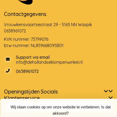
Contactgegevens
Vrouwkensvaartsestraat 29 - 5165 NN Waspik
0638961072
KVK nummer: 73799076
btw-nummer: NL859668095B01
Support via email
info@dehollandseklompenwinkel.nl
0638961072
Openingstijden
Socials
Klantenservice
Wij slaan cookies op om onze website te verbeteren. Is dat
akkoord?