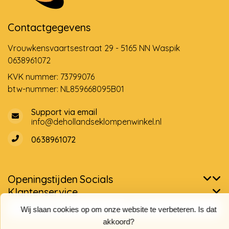
Contactgegevens
Vrouwkensvaartsestraat 29 - 5165 NN Waspik
0638961072
KVK nummer: 73799076
btw-nummer: NL859668095B01
Support via email
info@dehollandseklompenwinkel.nl
0638961072
Openingstijden
Socials
Klantenservice
Wij slaan cookies op om onze website te verbeteren. Is dat
akkoord?