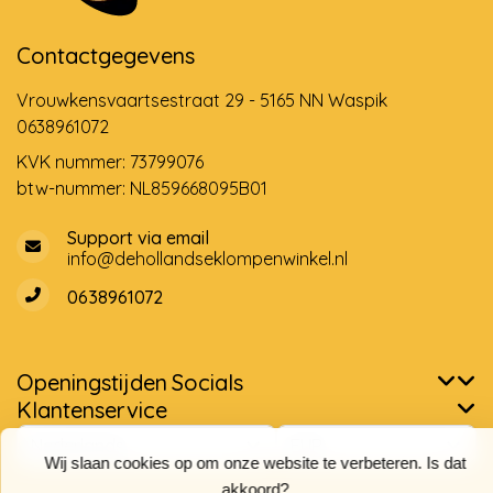
Contactgegevens
Vrouwkensvaartsestraat 29 - 5165 NN Waspik
0638961072
KVK nummer: 73799076
btw-nummer: NL859668095B01
Support via email
info@dehollandseklompenwinkel.nl
0638961072
Openingstijden
Socials
Klantenservice
Wij slaan cookies op om onze website te verbeteren. Is dat
akkoord?