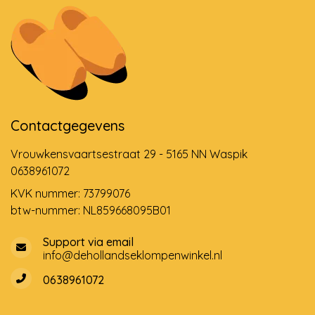
Contactgegevens
Vrouwkensvaartsestraat 29 - 5165 NN Waspik
0638961072
KVK nummer: 73799076
btw-nummer: NL859668095B01
Support via email
info@dehollandseklompenwinkel.nl
0638961072