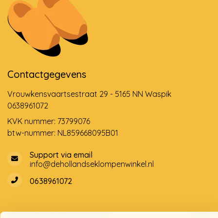
Contactgegevens
Vrouwkensvaartsestraat 29 - 5165 NN Waspik
0638961072
KVK nummer: 73799076
btw-nummer: NL859668095B01
Support via email
info@dehollandseklompenwinkel.nl
0638961072