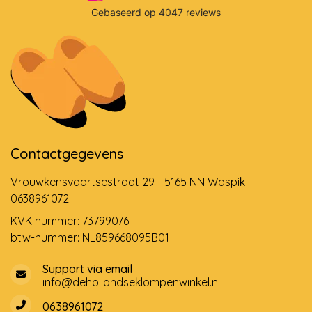
Contactgegevens
Vrouwkensvaartsestraat 29 - 5165 NN Waspik
0638961072
KVK nummer: 73799076
btw-nummer: NL859668095B01
Support via email
info@dehollandseklompenwinkel.nl
0638961072