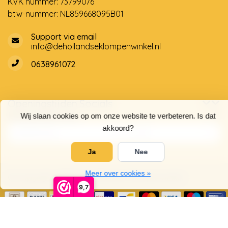
KVK nummer: 73799076
btw-nummer: NL859668095B01
Support via email
info@dehollandseklompenwinkel.nl
0638961072
Openingstijden
Socials
Klantenservice
Wij slaan cookies op om onze website te verbeteren. Is dat
akkoord?
Ja
Nee
Meer over cookies »
© Copyright 2026 De Hollandse Klompenwinkel
9,7