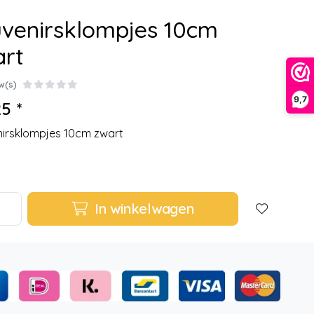
uvenirsklompjes 10cm
art
w(s)
9,7
5 *
irsklompjes 10cm zwart
In winkelwagen