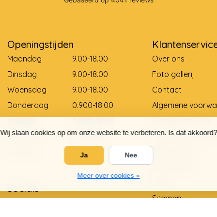
Openingstijden
Klantenservic
Maandag
9.00-18.00
Over ons
Dinsdag
9.00-18.00
Foto gallerij
Woensdag
9.00-18.00
Contact
Donderdag
0.900-18.00
Algemene voorwa
Vrijdag
0.900-18.00
Betaalmethodes
Wij slaan cookies op om onze website te verbeteren. Is dat akkoord?
Zaterdag
9.00-12.00
Levering en betali
Zondag
Gesloten
Retourneren
Ja
Nee
Matentabel
Meer over cookies »
Links
Socials
Sitemap
Privacy Policy