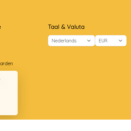
e
Taal & Valuta
arden
ng