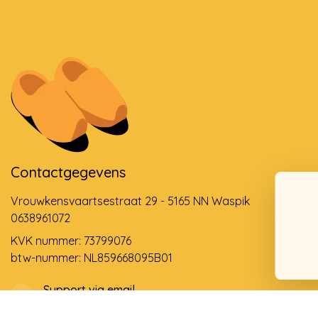
Contactgegevens
Vrouwkensvaartsestraat 29 - 5165 NN Waspik
0638961072
KVK nummer: 73799076
btw-nummer: NL859668095B01
Support via email
info@dehollandseklompenwinkel.nl