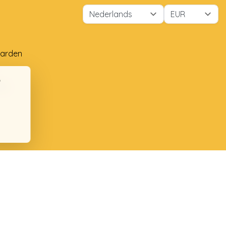
arden
ng
ten