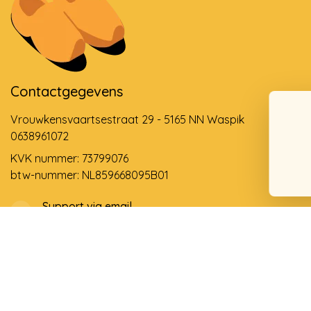
Contactgegevens
Vrouwkensvaartsestraat 29 - 5165 NN Waspik
0638961072
KVK nummer: 73799076
btw-nummer: NL859668095B01
Support via email
info@dehollandseklompenwinkel.nl
0638961072