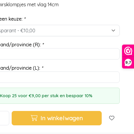
irsklompjes met vlag 14cm
een keuze:
*
and/provincie (R):
*
9,7
and/provincie (L):
*
Koop 25 voor €9,00 per stuk en bespaar 10%
In winkelwagen