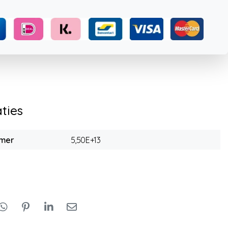
aties
mmer
5,50E+13