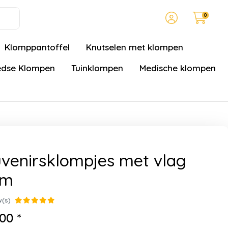
0
Klomppantoffel
Knutselen met klompen
dse Klompen
Tuinklompen
Medische klompen
venirsklompjes met vlag
cm
w(s)
00 *