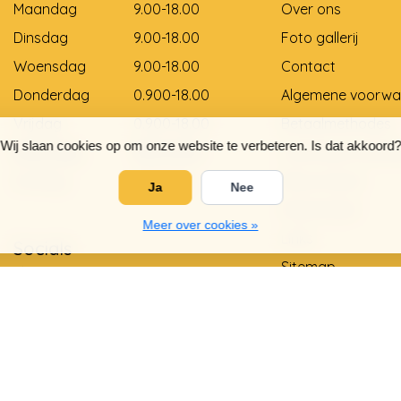
Maandag
9.00-18.00
Over ons
Dinsdag
9.00-18.00
Foto gallerij
Woensdag
9.00-18.00
Contact
Donderdag
0.900-18.00
Algemene voorwa
Vrijdag
0.900-18.00
Betaalmethodes
Wij slaan cookies op om onze website te verbeteren. Is dat akkoord?
Zaterdag
9.00-12.00
Levering en betali
Zondag
Gesloten
Retourneren
Ja
Nee
Matentabel
Meer over cookies »
Links
Socials
Sitemap
Privacy Policy
Garantie en klach