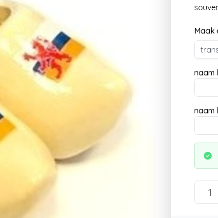
souven
Maak 
naam l
naam l