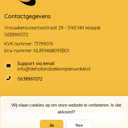
Contactgegevens
Vrouwkensvaartsestraat 29 - 5165 NN Waspik
0638961072
KVK nummer: 73799076
btw-nummer: NL859668095B01
Support via email
info@dehollandseklompenwinkel.nl
0638961072
Openingstijden
Socials
Wij slaan cookies op om onze website te verbeteren. Is dat
Klantenservice
akkoord?
Ja
Nee