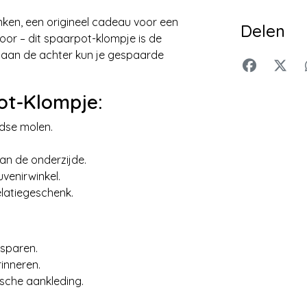
ken, een origineel cadeau voor een
Delen
toor – dit spaarpot-klompje is de
es aan de achter kun je gespaarde
ot-Klompje:
ndse molen.
an de onderzijde.
uvenirwinkel.
relatiegeschenk.
 sparen.
rinneren.
ische aankleding.