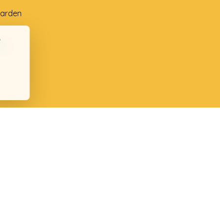
arden
ng
ten