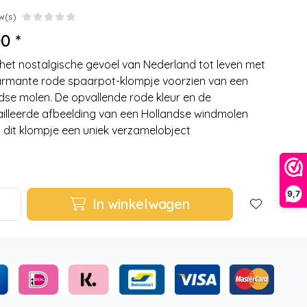
w(s)
0 *
het nostalgische gevoel van Nederland tot leven met
armante rode spaarpot-klompje voorzien van een
dse molen. De opvallende rode kleur en de
illeerde afbeelding van een Hollandse windmolen
dit klompje een uniek verzamelobject
9,7
In winkelwagen