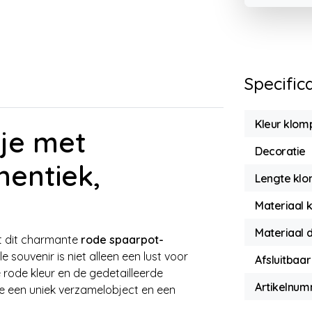
Specific
Kleur klom
je met
Decoratie
hentiek,
Lengte klo
Materiaal 
Materiaal 
et dit charmante
rode spaarpot-
ele souvenir is niet alleen een lust voor
Afsluitbaar
 rode kleur en de gedetailleerde
Artikelnu
e een uniek verzamelobject en een