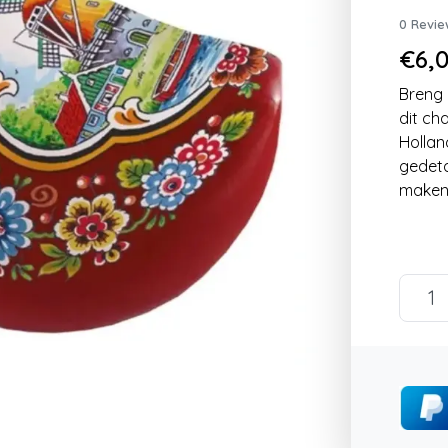
0 Revie
€6,0
Breng 
dit ch
Hollan
gedeta
maken 