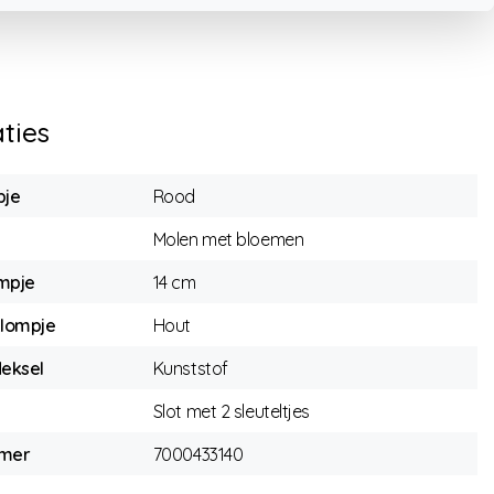
aties
pje
Rood
Molen met bloemen
mpje
14 cm
klompje
Hout
deksel
Kunststof
Slot met 2 sleuteltjes
mmer
7000433140