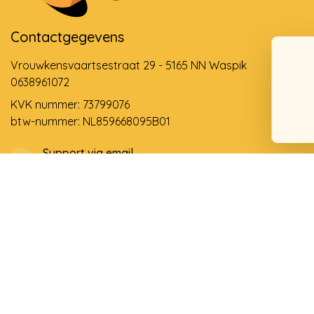
Contactgegevens
Vrouwkensvaartsestraat 29 - 5165 NN Waspik
0638961072
KVK nummer: 73799076
btw-nummer: NL859668095B01
Support via email
info@dehollandseklompenwinkel.nl
0638961072
© Copyright 2026 De Hollandse Klompenwinkel