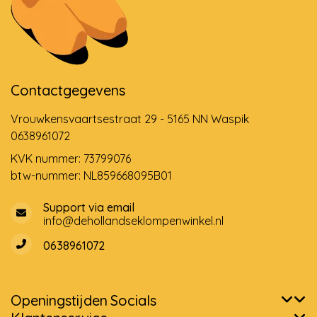
Contactgegevens
Vrouwkensvaartsestraat 29 - 5165 NN Waspik
0638961072
KVK nummer: 73799076
btw-nummer: NL859668095B01
Support via email
info@dehollandseklompenwinkel.nl
0638961072
Openingstijden
Socials