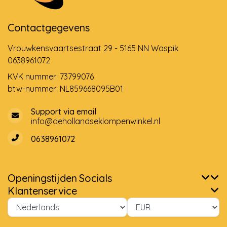
Contactgegevens
Vrouwkensvaartsestraat 29 - 5165 NN Waspik
0638961072
KVK nummer: 73799076
btw-nummer: NL859668095B01
Support via email
info@dehollandseklompenwinkel.nl
0638961072
Openingstijden
Socials
Klantenservice