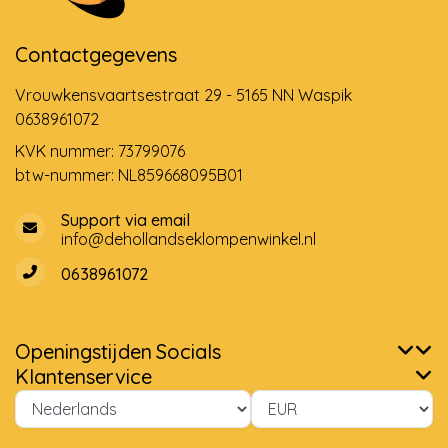
Contactgegevens
Vrouwkensvaartsestraat 29 - 5165 NN Waspik
0638961072
KVK nummer: 73799076
btw-nummer: NL859668095B01
Support via email
info@dehollandseklompenwinkel.nl
0638961072
Openingstijden
Socials
Klantenservice