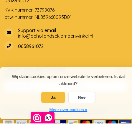
0638961072
KVK nummer: 73799076
btw-nummer: NL859668095B01
Support via email
info@dehollandseklompenwinkel.nl
0638961072
Openingstijden
Socials
Klantenservice
Wij slaan cookies op om onze website te verbeteren. Is dat
akkoord?
Ja
Nee
Meer over cookies »
© Copyright 2026 De Hollandse Klompenwinkel
9,7