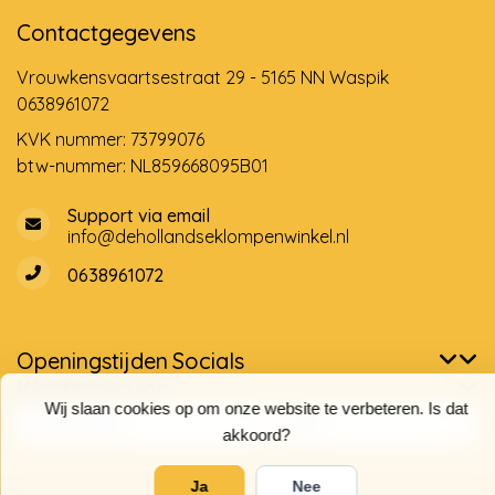
Contactgegevens
Vrouwkensvaartsestraat 29 - 5165 NN Waspik
0638961072
KVK nummer: 73799076
btw-nummer: NL859668095B01
Support via email
info@dehollandseklompenwinkel.nl
0638961072
Openingstijden
Socials
Klantenservice
Wij slaan cookies op om onze website te verbeteren. Is dat
akkoord?
Ja
Nee