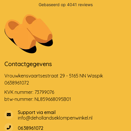
Contactgegevens
Vrouwkensvaartsestraat 29 - 5165 NN Waspik
0638961072
KVK nummer: 73799076
btw-nummer: NL859668095B01
Support via email
info@dehollandseklompenwinkel.nl
0638961072