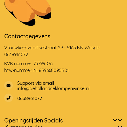
Contactgegevens
Vrouwkensvaartsestraat 29 - 5165 NN Waspik
0638961072
KVK nummer: 73799076
btw-nummer: NL859668095B01
Support via email
info@dehollandseklompenwinkel.nl
0638961072
Openingstijden
Socials