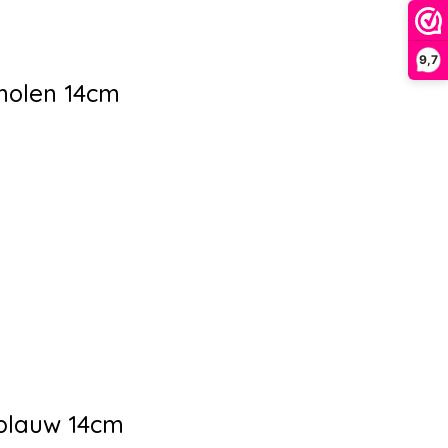
9,7
molen 14cm
sblauw 14cm