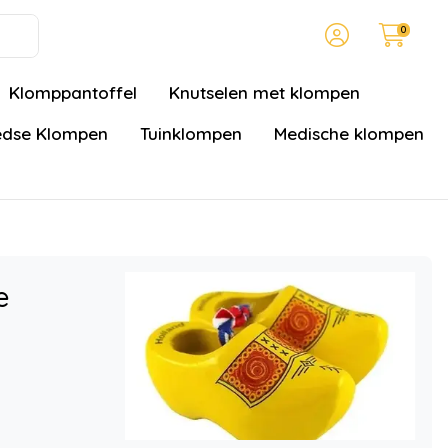
0
Klomppantoffel
Knutselen met klompen
dse Klompen
Tuinklompen
Medische klompen
e