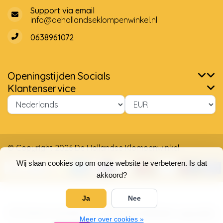
Support via email
info@dehollandseklompenwinkel.nl
0638961072
Openingstijden
Socials
Klantenservice
© Copyright 2026 De Hollandse Klompenwinkel
Wij slaan cookies op om onze website te verbeteren. Is dat
akkoord?
Ja
Nee
5
/
5
sterren op basis van
4025
beoordelingen.
Lees 4025
Meer over cookies »