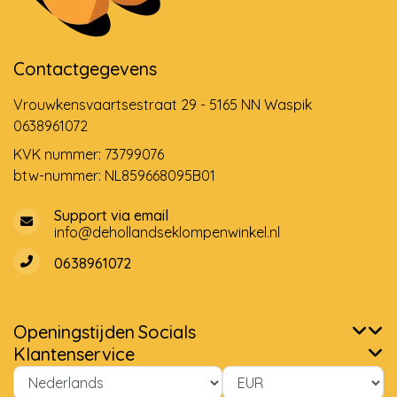
Contactgegevens
Vrouwkensvaartsestraat 29 - 5165 NN Waspik
0638961072
KVK nummer: 73799076
btw-nummer: NL859668095B01
Support via email
info@dehollandseklompenwinkel.nl
0638961072
Openingstijden
Socials
Klantenservice