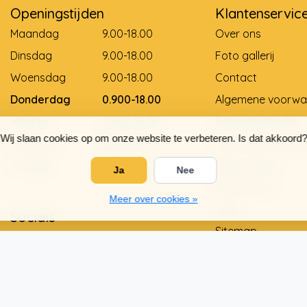
Openingstijden
Klantenservic
Maandag
9.00-18.00
Over ons
Dinsdag
9.00-18.00
Foto gallerij
Woensdag
9.00-18.00
Contact
Donderdag
0.900-18.00
Algemene voorwa
Vrijdag
0.900-18.00
Betaalmethodes
Wij slaan cookies op om onze website te verbeteren. Is dat akkoord?
Zaterdag
9.00-12.00
Levering en betali
Zondag
Gesloten
Retourneren
Ja
Nee
Matentabel
Meer over cookies »
Links
Socials
Sitemap
Privacy Policy
Garantie en klach