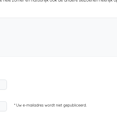
 de hele zomer en natuurlijk ook de andere seizoenen heerlijk o
* Uw e-mailadres wordt niet gepubliceerd.