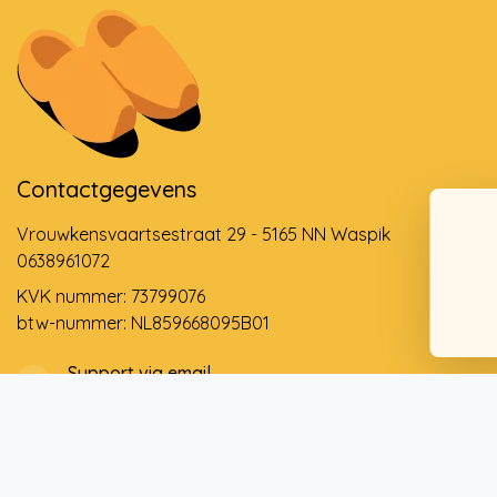
Contactgegevens
Vrouwkensvaartsestraat 29 - 5165 NN Waspik
0638961072
KVK nummer: 73799076
btw-nummer: NL859668095B01
Support via email
info@dehollandseklompenwinkel.nl
0638961072