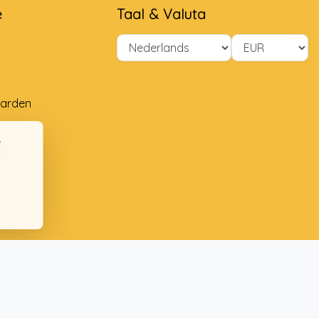
e
Taal & Valuta
arden
ng
ten