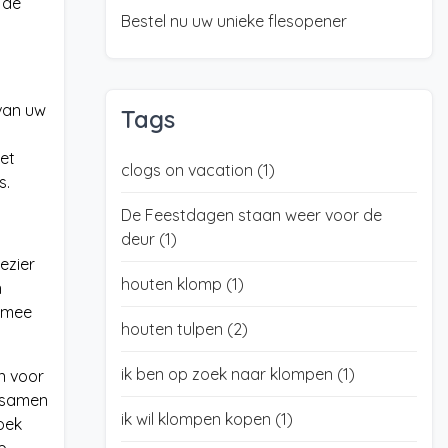
 de
Bestel nu uw unieke flesopener
 van uw
Tags
et
clogs on vacation
(1)
s.
De Feestdagen staan weer voor de
deur
(1)
lezier
houten klomp
(1)
n
f mee
houten tulpen
(2)
ik ben op zoek naar klompen
(1)
n voor
m samen
ik wil klompen kopen
(1)
oek