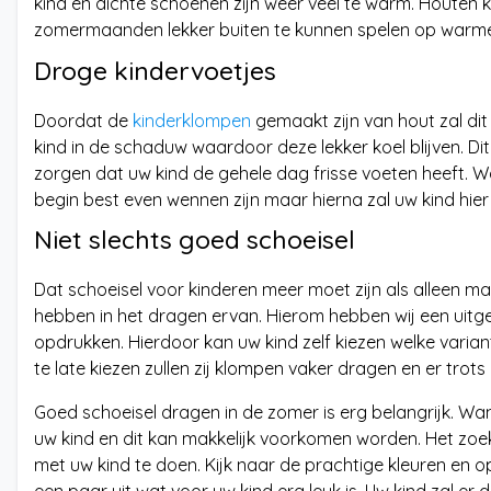
kind en dichte schoenen zijn weer veel te warm. Houten k
zomermaanden lekker buiten te kunnen spelen op warm
Droge kindervoetjes
Doordat de
kinderklompen
gemaakt zijn van hout zal dit
kind in de schaduw waardoor deze lekker koel blijven. 
zorgen dat uw kind de gehele dag frisse voeten heeft. W
begin best even wennen zijn maar hierna zal uw kind hier h
Niet slechts goed schoeisel
Dat schoeisel voor kinderen meer moet zijn als alleen maar 
hebben in het dragen ervan. Hierom hebben wij een uitge
opdrukken. Hierdoor kan uw kind zelf kiezen welke varia
te late kiezen zullen zij klompen vaker dragen en er trots 
Goed schoeisel dragen in de zomer is erg belangrijk. Wa
uw kind en dit kan makkelijk voorkomen worden. Het zoe
met uw kind te doen. Kijk naar de prachtige kleuren en 