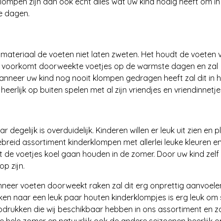
lompen zijn dan ook echt alles wat uw kind nodig heeft om in
e dagen.
 materiaal de voeten niet laten zweten. Het houdt de voeten
Dit voorkomt doorweekte voetjes op de warmste dagen en zal
anneer uw kind nog nooit klompen gedragen heeft zal dit in h
eerlijk op buiten spelen met al zijn vriendjes en vriendinnetje
degelijk is overduidelijk. Kinderen willen er leuk uit zien en p
breid assortiment kinderklompen met allerlei leuke kleuren e
nt de voetjes koel gaan houden in de zomer. Door uw kind zel
op zijn.
nneer voeten doorweekt raken zal dit erg onprettig aanvoele
ken naar een leuk paar houten kinderklompjes is erg leuk o
opdrukken die wij beschikbaar hebben in ons assortiment en z