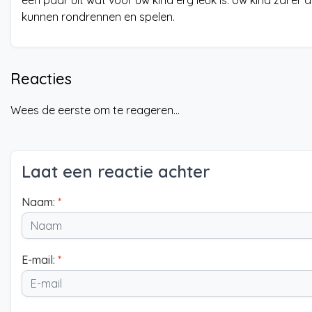
een paar uit wat voor uw kind erg leuk is. Uw kind zal er
kunnen rondrennen en spelen.
Reacties
Wees de eerste om te reageren...
Laat een reactie achter
Naam:
*
E-mail:
*