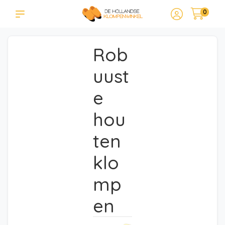
0
Rob
uust
e
hou
ten
klo
mp
en