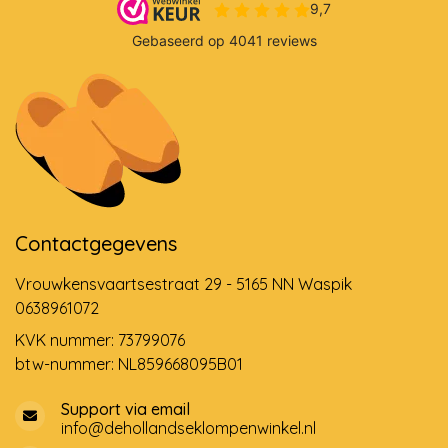
Contactgegevens
Vrouwkensvaartsestraat 29 - 5165 NN Waspik
0638961072
KVK nummer: 73799076
btw-nummer: NL859668095B01
Support via email
info@dehollandseklompenwinkel.nl