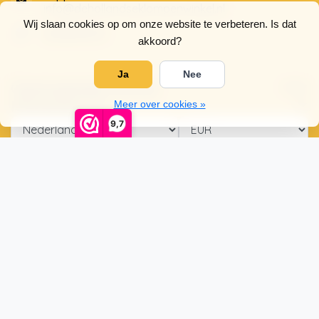
info@dehollandseklompenwinkel.nl
Wij slaan cookies op om onze website te verbeteren. Is dat
0638961072
akkoord?
Ja
Nee
Openingstijden
Socials
Klantenservice
Meer over cookies »
9,7
© Copyright 2026 De Hollandse Klompenwinkel
5
/
5
sterren op basis van
4025
beoordelingen.
Lees 4025
beoordelingen