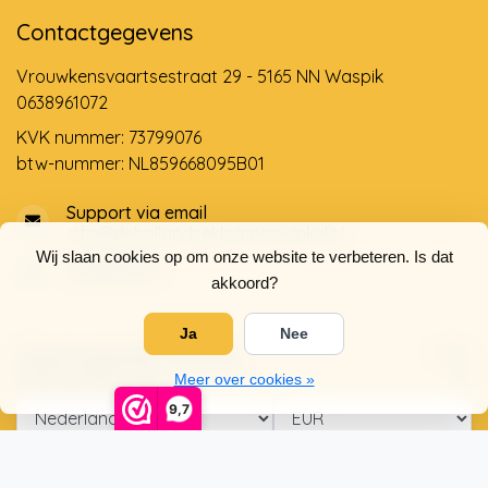
Contactgegevens
Vrouwkensvaartsestraat 29 - 5165 NN Waspik
0638961072
KVK nummer: 73799076
btw-nummer: NL859668095B01
Support via email
info@dehollandseklompenwinkel.nl
Wij slaan cookies op om onze website te verbeteren. Is dat
0638961072
akkoord?
Ja
Nee
Openingstijden
Socials
Klantenservice
Meer over cookies »
9,7