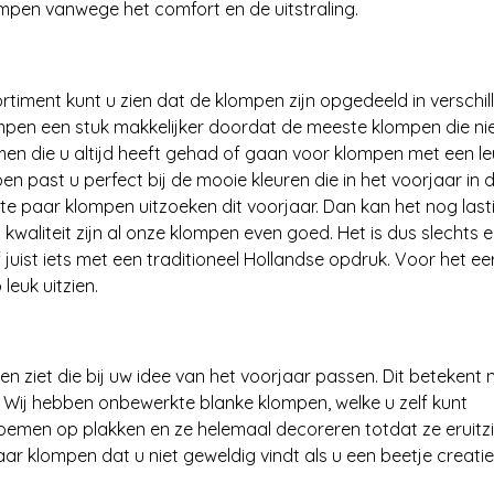
mpen vanwege het comfort en de uitstraling.
ortiment kunt u zien dat de klompen zijn opgedeeld in verschi
pen een stuk makkelijker doordat de meeste klompen die niet
en die u altijd heeft gehad of gaan voor klompen met een l
pen past u perfect bij de mooie kleuren die in het voorjaar in 
e paar klompen uitzoeken dit voorjaar. Dan kan het nog lasti
 kwaliteit zijn al onze klompen even goed. Het is dus slechts 
juist iets met een traditioneel Hollandse opdruk. Voor het ee
leuk uitzien.
 ziet die bij uw idee van het voorjaar passen. Dit betekent n
 Wij hebben onbewerkte blanke klompen, welke u zelf kunt
bloemen op plakken en ze helemaal decoreren totdat ze eruitz
r klompen dat u niet geweldig vindt als u een beetje creatie