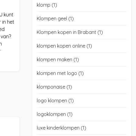
klomp
(1)
 U kunt
Klompen geel
(1)
 in het
ed
Klompen kopen in Brabant
(1)
 van?
n
klompen kopen online
(1)
r
klompen maken
(1)
klompen met logo
(1)
klomponaise
(1)
logo klompen
(1)
logoklompen
(1)
luxe kinderklompen
(1)