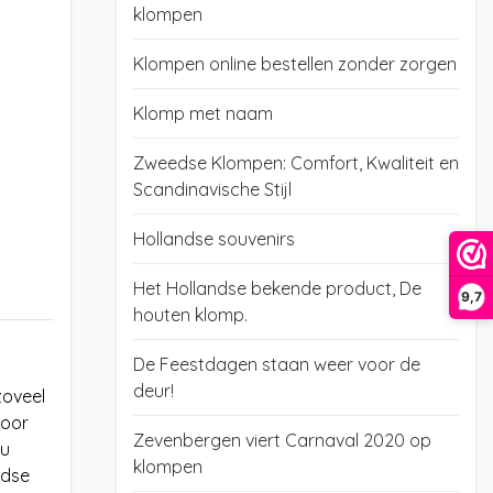
klompen
Klompen online bestellen zonder zorgen
Klomp met naam
Zweedse Klompen: Comfort, Kwaliteit en
Scandinavische Stijl
Hollandse souvenirs
Het Hollandse bekende product, De
9,7
houten klomp.
De Feestdagen staan weer voor de
deur!
zoveel
voor
Zevenbergen viert Carnaval 2020 op
 u
klompen
edse