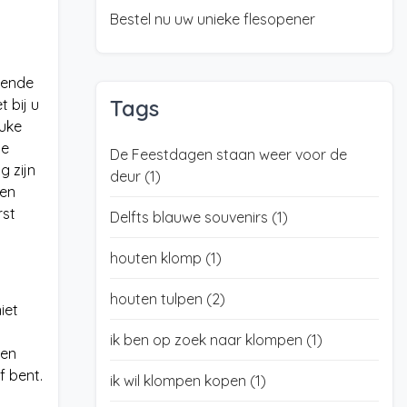
Bestel nu uw unieke flesopener
llende
Tags
 bij u
euke
de
De Feestdagen staan weer voor de
g zijn
deur
(1)
een
rst
Delfts blauwe souvenirs
(1)
houten klomp
(1)
houten tulpen
(2)
iet
ik ben op zoek naar klompen
(1)
ien
f bent.
ik wil klompen kopen
(1)