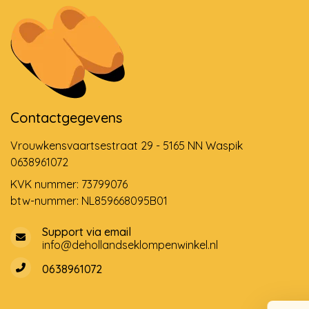
Contactgegevens
Vrouwkensvaartsestraat 29 - 5165 NN Waspik
0638961072
KVK nummer: 73799076
btw-nummer: NL859668095B01
Support via email
info@dehollandseklompenwinkel.nl
0638961072