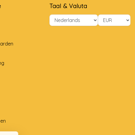
e
Taal & Valuta
arden
ng
ten