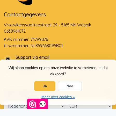
Contactgegevens
Vrouwkensvaartsestraat 29 - 5165 NN Waspik
0638961072
KVK nummer: 73799076
btw-nummer: NL859668095B01
Support via email
info@dehollandseklompenwinkel.nl
Wij slaan cookies op om onze website te verbeteren. Is dat
0638961072
akkoord?
Ja
Nee
Openingstijden
Socials
Klantenservice
Meer over cookies »
9,7